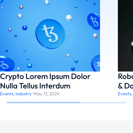
Crypto Lorem Ipsum Dolor
Robo
Nulla Tellus Interdum
& D
Events
,
Industry
/
May 13, 2024
Events